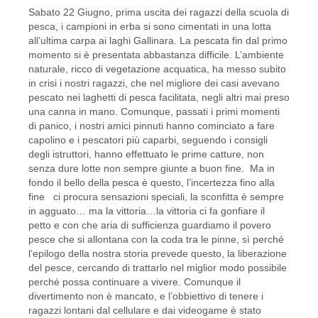
Sabato 22 Giugno, prima uscita dei ragazzi della scuola di
pesca, i campioni in erba si sono cimentati in una lotta
all’ultima carpa ai laghi Gallinara. La pescata fin dal primo
momento si è presentata abbastanza difficile. L’ambiente
naturale, ricco di vegetazione acquatica, ha messo subito
in crisi i nostri ragazzi, che nel migliore dei casi avevano
pescato nei laghetti di pesca facilitata, negli altri mai preso
una canna in mano. Comunque, passati i primi momenti
di panico, i nostri amici pinnuti hanno cominciato a fare
capolino e i pescatori più caparbi, seguendo i consigli
degli istruttori, hanno effettuato le prime catture, non
senza dure lotte non sempre giunte a buon fine. Ma in
fondo il bello della pesca è questo, l’incertezza fino alla
fine ci procura sensazioni speciali, la sconfitta è sempre
in agguato… ma la vittoria…la vittoria ci fa gonfiare il
petto e con che aria di sufficienza guardiamo il povero
pesce che si allontana con la coda tra le pinne, sì perché
l’epilogo della nostra storia prevede questo, la liberazione
del pesce, cercando di trattarlo nel miglior modo possibile
perché possa continuare a vivere. Comunque il
divertimento non è mancato, e l’obbiettivo di tenere i
ragazzi lontani dal cellulare e dai videogame è stato